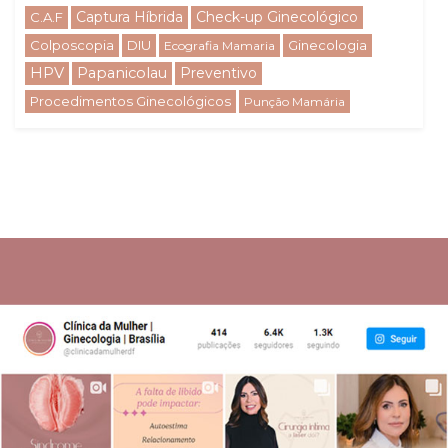
Captura Híbrida
Check-up Ginecológico
C.A.F
Colposcopia
DIU
Ginecologia
Ecografia Mamaria
HPV
Papanicolau
Preventivo
Procedimentos Ginecológicos
Punção Mamária