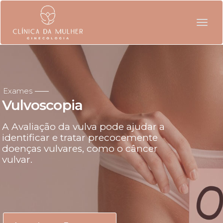
Togg
navig
Exames
Vulvoscopia
A Avaliação da vulva pode ajudar a
identificar e tratar precocemente
doenças vulvares, como o câncer
vulvar.