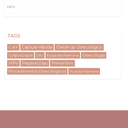
HPV
TAGS
Captura Híbrida
Check-up Ginecológico
C.A.F
Colposcopia
DIU
Ginecologia
Ecografia Mamaria
HPV
Papanicolau
Preventivo
Procedimentos Ginecológicos
Punção Mamária