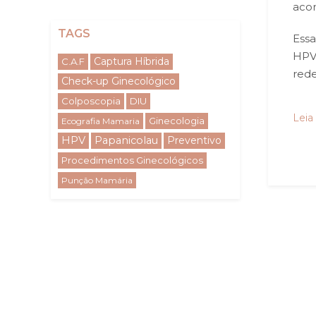
acom
TAGS
Essa
HPV,
Captura Híbrida
C.A.F
rede
Check-up Ginecológico
Colposcopia
DIU
Leia
Ginecologia
Ecografia Mamaria
HPV
Papanicolau
Preventivo
Procedimentos Ginecológicos
Punção Mamária