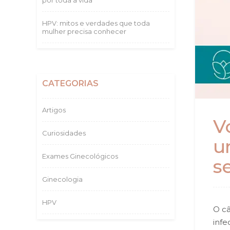
por toda a vida
HPV: mitos e verdades que toda
mulher precisa conhecer
CATEGORIAS
Artigos
V
Curiosidades
u
Exames Ginecológicos
s
Ginecologia
HPV
O câ
infe