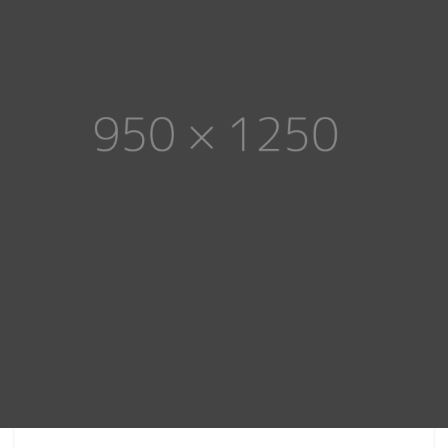
Top Class
Home Office
&